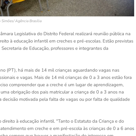
 Simões/ Agência Brasília
ara Legislativa do Distrito Federal realizará reunião pública na
eito à educação infantil em creches e pré-escolas. Estão previstas
a Secretaria de Educação, professores e integrantes da
o (PT), há mais de 14 mil crianças aguardando vagas nas
issionais e vagas. Mais de 14 mil crianças de 0 a 3 anos estão fora
reciso compreender que a creche é um lugar de aprendizagem,
a uma obrigação dos pais matricular a criança de 0 a 3 anos na
a decisão motivada pela falta de vagas ou por falta de qualidade
ireito à educação infantil. "Tanto o Estatuto da Criança e do
atendimento em creche e em pré-escola às crianças de 0 a 6 anos
reche sempre que houver a manifestação do interesse em