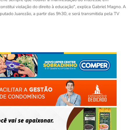
constitui violação do direito à educação", explica Gabriel Magno. A
putado Juarezão, a partir das 9h30, e será transmitida pela TV