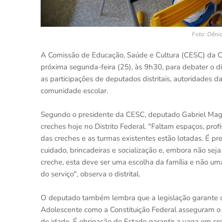
Foto: Dênio
A Comissão de Educação, Saúde e Cultura (CESC) da Câm
próxima segunda-feira (25), às 9h30, para debater o dir
as participações de deputados distritais, autoridades d
comunidade escolar.
Segundo o presidente da CESC, deputado Gabriel Magn
creches hoje no Distrito Federal. "Faltam espaços, prof
das creches e as turmas existentes estão lotadas. É p
cuidado, brincadeiras e socialização e, embora não sej
creche, esta deve ser uma escolha da família e não um
do serviço", observa o distrital.
O deputado também lembra que a legislação garante o d
Adolescente como a Constituição Federal asseguram o 
de idade. É obrigação do Estado garantir a vaga em c