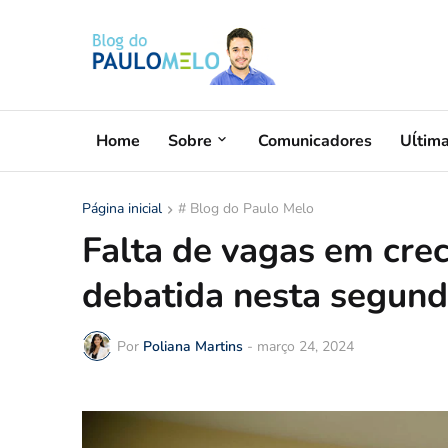
Home
Sobre
Comunicadores
Uĺtim
Página inicial
# Blog do Paulo Melo
Falta de vagas em crec
debatida nesta segund
Por
Poliana Martins
-
março 24, 2024