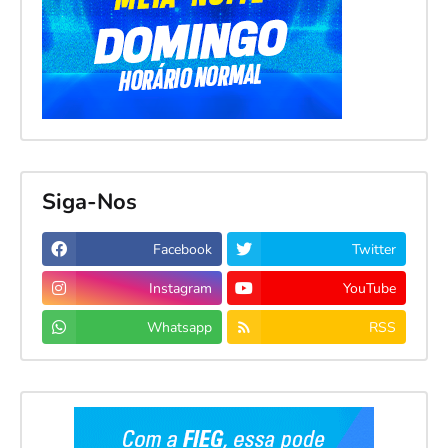
Siga-Nos
Facebook
Twitter
Instagram
YouTube
Whatsapp
RSS