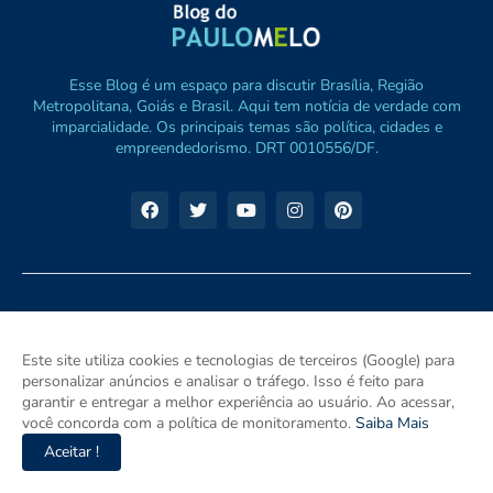
Esse Blog é um espaço para discutir Brasília, Região
Metropolitana, Goiás e Brasil. Aqui tem notícia de verdade com
imparcialidade. Os principais temas são política, cidades e
empreendedorismo. DRT 0010556/DF.
Este site utiliza cookies e tecnologias de terceiros (Google) para
personalizar anúncios e analisar o tráfego. Isso é feito para
garantir e entregar a melhor experiência ao usuário. Ao acessar,
você concorda com a política de monitoramento.
Saiba Mais
Aceitar !