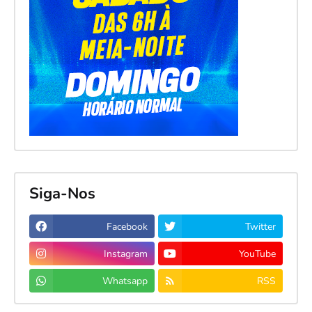
Siga-Nos
Facebook
Twitter
Instagram
YouTube
Whatsapp
RSS