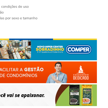
 condições de uso
ção
adas por sexo e tamanho