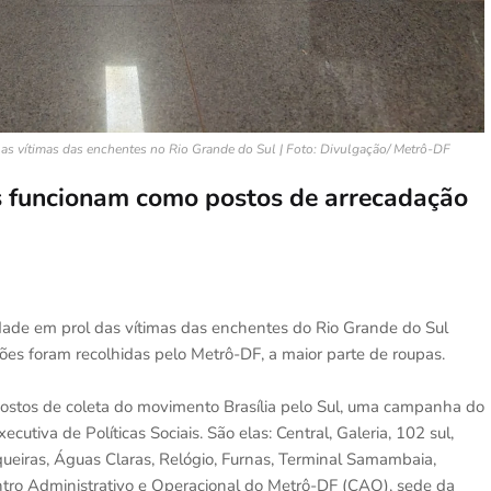
 as vítimas das enchentes no Rio Grande do Sul | Foto: Divulgação/ Metrô-DF
es funcionam como postos de arrecadação
dade em prol das vítimas das enchentes do Rio Grande do Sul
ações foram recolhidas pelo Metrô-DF, a maior parte de roupas.
 postos de coleta do movimento Brasília pelo Sul, uma campanha do
utiva de Políticas Sociais. São elas: Central, Galeria, 102 sul,
iqueiras, Águas Claras, Relógio, Furnas, Terminal Samambaia,
entro Administrativo e Operacional do Metrô-DF (CAO), sede da