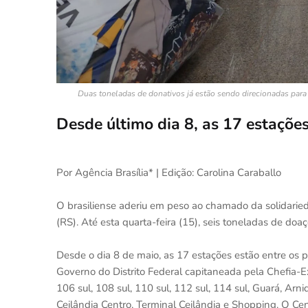
Duas toneladas de donativos já estão sendo direcionadas para
Desde último dia 8, as 17 estaçõ
Por Agência Brasília* | Edição: Carolina Caraballo
O brasiliense aderiu em peso ao chamado da solidarie
(RS). Até esta quarta-feira (15), seis toneladas de do
Desde o dia 8 de maio, as 17 estações estão entre os
Governo do Distrito Federal capitaneada pela Chefia-Exec
106 sul, 108 sul, 110 sul, 112 sul, 114 sul, Guará, Arn
Ceilândia Centro, Terminal Ceilândia e Shopping. O C