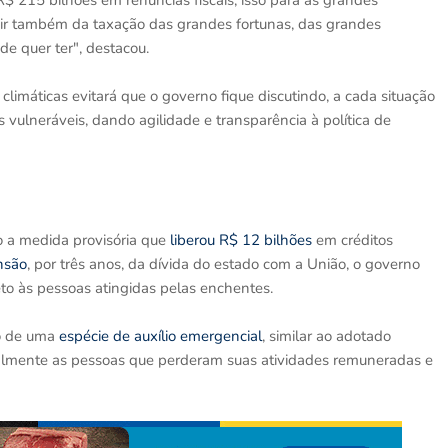
 215 bilhões em renúncias fiscais, isso para as grandes
vir também da taxação das grandes fortunas, das grandes
e quer ter", destacou.
climáticas evitará que o governo fique discutindo, a cada situação
 vulneráveis, dando agilidade e transparência à política de
o a medida provisória que
liberou R$ 12 bilhões
em créditos
nsão
, por três anos, da dívida do estado com a União, o governo
eto às pessoas atingidas pelas enchentes.
o de uma
espécie de auxílio emergencial
, similar ao adotado
ialmente as pessoas que perderam suas atividades remuneradas e