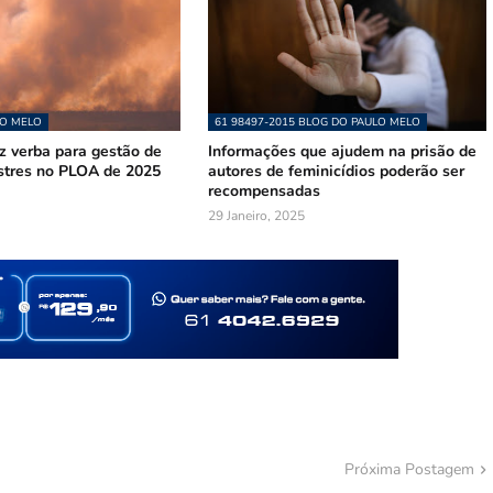
LO MELO
61 98497-2015 BLOG DO PAULO MELO
z verba para gestão de
Informações que ajudem na prisão de
astres no PLOA de 2025
autores de feminicídios poderão ser
recompensadas
29 Janeiro, 2025
Próxima Postagem