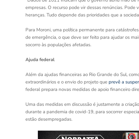
"Dados de 2021 indicam que o governo abriu mão de R$
empresas. O recurso pode vir dessas renúncias. Pode 
heranças. Tudo depende das prioridades que a sociedad
Para Moroni, uma política permanente para catástrofes 
de emergência, o que deve ser feito para ajudar os mais
socorro às populações afetadas.
Ajuda federal
Além da ajudas financeiras ao Rio Grande do Sul, com
extraordinários e o envio do projeto que
prevê a suspe
federal prepara novas medidas de apoio financeiro dir
Uma das medidas em discussão é justamente a criaçã
durante a pandemia de covid-19, para socorrer espec
estão desempregadas.