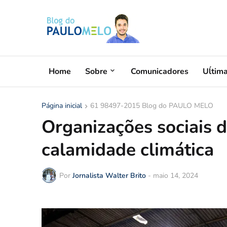
Home
Sobre
Comunicadores
Uĺtim
Página inicial
61 98497-2015 Blog do PAULO MELO
Organizações sociais d
calamidade climática
Por
Jornalista Walter Brito
-
maio 14, 2024