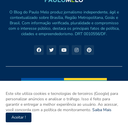
O Blog do Paulo Melo produz jornalismo independente, ágil e
contextualizado sobre Brasília, Região Metropolitana, Goiás e
Brasil. Com informação verificada, pluralidade e compromisso
com o interesse público, destaca os principais fatos de política,
cidades e empreendedorismo. DRT 0010556/DF.
Este site utiliza cookies e tecnologias de terceiros (Google) para
personalizar anúncios e analisar o tráfego. Isso é feito para
garantir e entregar a melhor experiência ao usuário. Ao acessar,
você concorda com a política de monitoramento.
Saiba Mais
Aceitar !