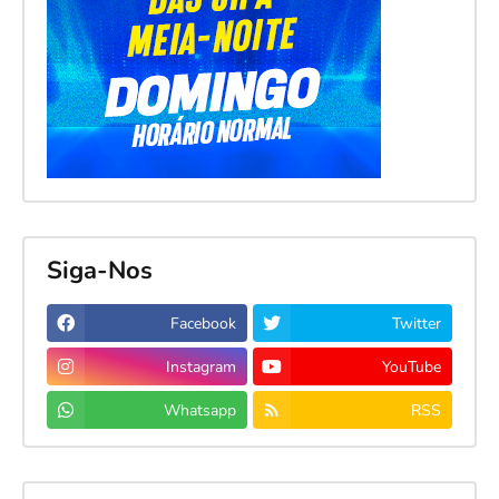
Siga-Nos
Facebook
Twitter
Instagram
YouTube
Whatsapp
RSS