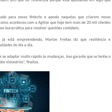
ambém tem que ter resiliência porque está apostando em algo que
cado para novas fintechs e aposta naquelas que criarem novas
 como aconteceu com a Agilize que hoje tem mais de 20 mil clientes
s burocrática para resolver questões contábeis.
 está empreendendo, Marlon Freitas diz que resiliência e
uldades do dia a dia.
 se adaptar muito rápido às mudanças. Isso garante que se tenha o
s visionários”, finaliza.