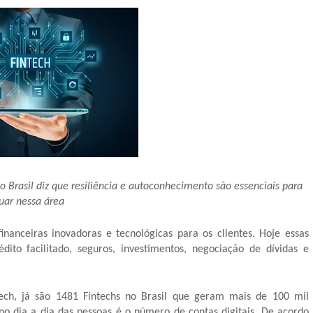
o Brasil diz que resiliência e autoconhecimento são essenciais para
uar nessa área
nanceiras inovadoras e tecnológicas para os clientes. Hoje essas
dito facilitado, seguros, investimentos, negociação de dívidas e
tech, já são 1481 Fintechs no Brasil que geram mais de 100 mil
 dia a dia das pessoas é o número de contas digitais. De acordo