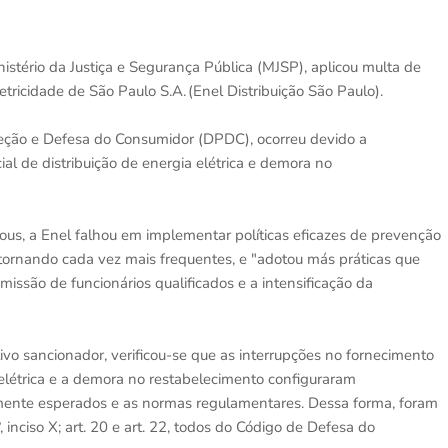
istério da Justiça e Segurança Pública (MJSP), aplicou multa de
ricidade de São Paulo S.A. (Enel Distribuição São Paulo).
eção e Defesa do Consumidor (DPDC), ocorreu devido a
al de distribuição de energia elétrica e demora no
us, a Enel falhou em implementar políticas eficazes de prevenção
 tornando cada vez mais frequentes, e "adotou más práticas que
issão de funcionários qualificados e a intensificação da
vo sancionador, verificou-se que as interrupções no fornecimento
a elétrica e a demora no restabelecimento configuraram
amente esperados e as normas regulamentares. Dessa forma, foram
6º, inciso X; art. 20 e art. 22, todos do Código de Defesa do