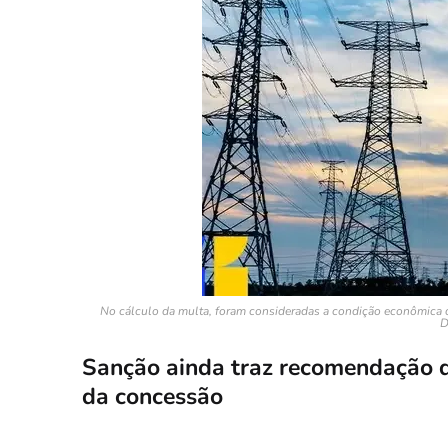
No cálculo da multa, foram consideradas a condição econômica da
D
Sanção ainda traz recomendação d
da concessão