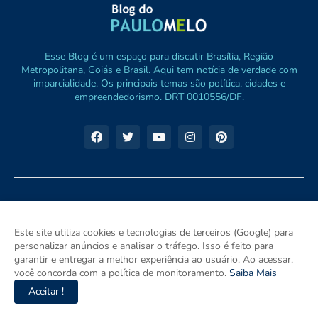
Esse Blog é um espaço para discutir Brasília, Região
Metropolitana, Goiás e Brasil. Aqui tem notícia de verdade com
imparcialidade. Os principais temas são política, cidades e
empreendedorismo. DRT 0010556/DF.
Este site utiliza cookies e tecnologias de terceiros (Google) para
personalizar anúncios e analisar o tráfego. Isso é feito para
garantir e entregar a melhor experiência ao usuário. Ao acessar,
você concorda com a política de monitoramento.
Saiba Mais
Aceitar !