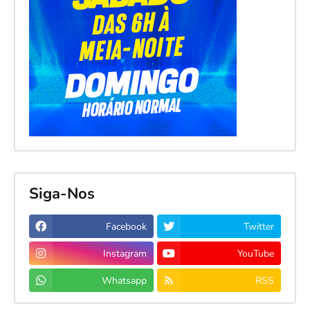
Siga-Nos
Facebook
Twitter
Instagram
YouTube
Whatsapp
RSS