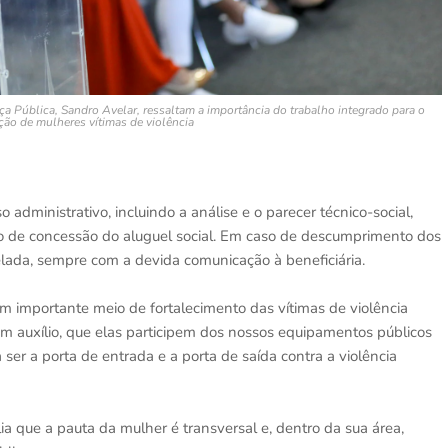
ança Pública, Sandro Avelar, ressaltam a importância do trabalho integrado para o
ção de mulheres vítimas de violência
 administrativo, incluindo a análise e o parecer técnico-social,
o de concessão do aluguel social. Em caso de descumprimento dos
celada, sempre com a devida comunicação à beneficiária.
á um importante meio de fortalecimento das vítimas de violência
m auxílio, que elas participem dos nossos equipamentos públicos
 ser a porta de entrada e a porta de saída contra a violência
ia que a pauta da mulher é transversal e, dentro da sua área,