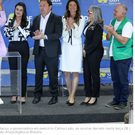
acou a governadora em exercício Celina Leão, ao assinar decreto nesta terça (9) |
to Alves/Agência Brasília