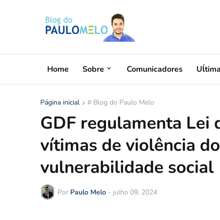
Home
Sobre
Comunicadores
Uĺtim
Página inicial
# Blog do Paulo Melo
GDF regulamenta Lei d
vítimas de violência d
vulnerabilidade social
Por
Paulo Melo
-
julho 09, 2024