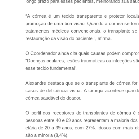
longo prazo para esses pacientes, melhorando sua saúd
“A córnea é um tecido transparente e protetor locali
promoção de uma boa visão. Quando a córnea se torna
tratamentos médicos convencionais, o transplante se 
restauração da visão do paciente ”, afirma.
O Coordenador ainda cita quais causas podem comprome
“Doenças oculares, lesões traumáticas ou infecções s
esse tecido fundamental”.
Alexandre destaca que se o transplante de córnea fo
casos de deficiência visual. A cirurgia acontece quand
córnea saudável do doador.
O perfil dos receptores de transplantes de córnea 
pessoas entre 40 e 69 anos representam a maioria dos
etária de 20 a 39 anos, com 27%. Idosos com mais d
são a minoria (8,4%).