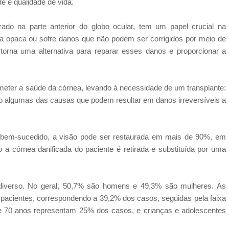
e e qualidade de vida.
zado na parte anterior do globo ocular, tem um papel crucial na
 opaca ou sofre danos que não podem ser corrigidos por meio de
torna uma alternativa para reparar esses danos e proporcionar a
ter a saúde da córnea, levando à necessidade de um transplante:
ão algumas das causas que podem resultar em danos irreversíveis a
r bem-sucedido, a visão pode ser restaurada em mais de 90%, em
o a córnea danificada do paciente é retirada e substituída por uma
é diverso. No geral, 50,7% são homens e 49,3% são mulheres. As
 pacientes, correspondendo a 39,2% dos casos, seguidas pela faixa
e 70 anos representam 25% dos casos, e crianças e adolescentes