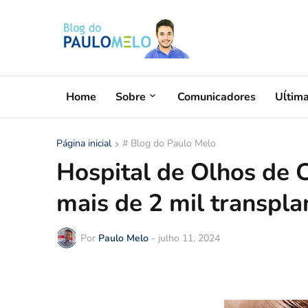
Home
Sobre
Comunicadores
Uĺtim
Página inicial
# Blog do Paulo Melo
Hospital de Olhos de C
mais de 2 mil transpla
Por
Paulo Melo
-
julho 11, 2024