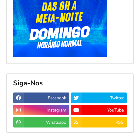
Siga-Nos
Facebook
Twitter
Instagram
YouTube
Whatsapp
RSS