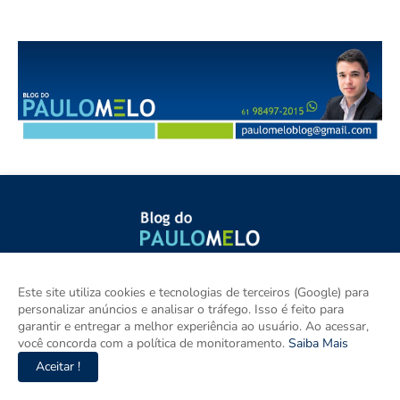
Esse Blog é um espaço para discutir Brasília, Região
Este site utiliza cookies e tecnologias de terceiros (Google) para
Metropolitana, Goiás e Brasil. Aqui tem notícia de verdade com
personalizar anúncios e analisar o tráfego. Isso é feito para
imparcialidade. Os principais temas são política, cidades e
garantir e entregar a melhor experiência ao usuário. Ao acessar,
empreendedorismo. DRT 0010556/DF.
você concorda com a política de monitoramento.
Saiba Mais
Aceitar !