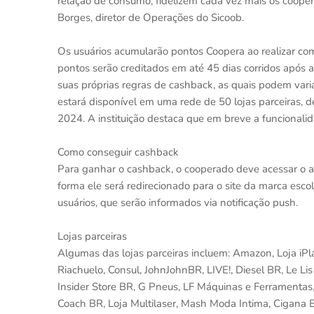
relação de consumo, fidelizem cada vez mais os cooper
Borges, diretor de Operações do Sicoob.
Os usuários acumularão pontos Coopera ao realizar comp
pontos serão creditados em até 45 dias corridos após a
suas próprias regras de cashback, as quais podem varia
estará disponível em uma rede de 50 lojas parceiras, 
2024. A instituição destaca que em breve a funcionali
Como conseguir cashback
Para ganhar o cashback, o cooperado deve acessar o apl
forma ele será redirecionado para o site da marca esc
usuários, que serão informados via notificação push.
Lojas parceiras
Algumas das lojas parceiras incluem: Amazon, Loja iPl
Riachuelo, Consul, JohnJohnBR, LIVE!, Diesel BR, Le Lis B
Insider Store BR, G Pneus, LF Máquinas e Ferramentas, 
Coach BR, Loja Multilaser, Mash Moda Intima, Cigana 