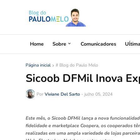
Home
Sobre
Comunicadores
Uĺtim
Página inicial
# Blog do Paulo Melo
Sicoob DFMil Inova Ex
Por
Viviane Del Sarto
-
julho 05, 2024
Este mês, o Sicoob DFMil lança a nova funcionalida
fidelidade e marketplace Coopera, os cooperados t
realizadas em uma ampla variedade de lojas parceir