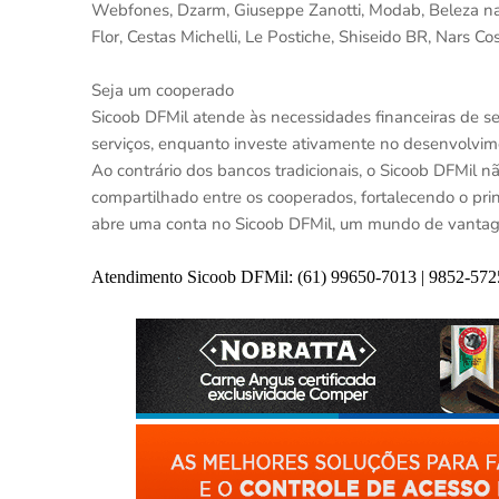
Webfones, Dzarm, Giuseppe Zanotti, Modab, Beleza na W
Flor, Cestas Michelli, Le Postiche, Shiseido BR, Nars C
Seja um cooperado
Sicoob DFMil atende às necessidades financeiras de s
serviços, enquanto investe ativamente no desenvolvim
Ao contrário dos bancos tradicionais, o Sicoob DFMil nã
compartilhado entre os cooperados, fortalecendo o pri
abre uma conta no Sicoob DFMil, um mundo de vantage
Atendimento Sicoob DFMil: (61) 99650-7013 | 9852-572