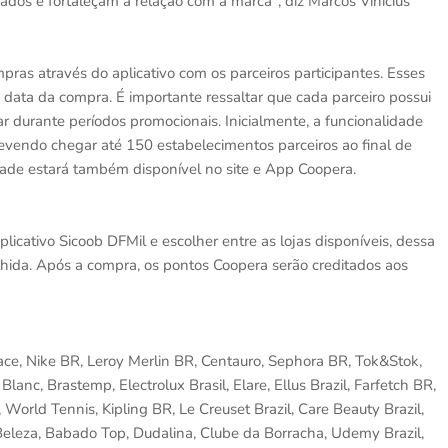
ados e fortaleçam a relação com a marca", diz Marcos Vinicius
ras através do aplicativo com os parceiros participantes. Esses
 data da compra. É importante ressaltar que cada parceiro possui
r durante períodos promocionais. Inicialmente, a funcionalidade
devendo chegar até 150 estabelecimentos parceiros ao final de
dade estará também disponível no site e App Coopera.
icativo Sicoob DFMil e escolher entre as lojas disponíveis, dessa
olhida. Após a compra, os pontos Coopera serão creditados aos
ace, Nike BR, Leroy Merlin BR, Centauro, Sephora BR, Tok&Stok,
lanc, Brastemp, Electrolux Brasil, Elare, Ellus Brazil, Farfetch BR,
World Tennis, Kipling BR, Le Creuset Brazil, Care Beauty Brazil,
Beleza, Babado Top, Dudalina, Clube da Borracha, Udemy Brazil,