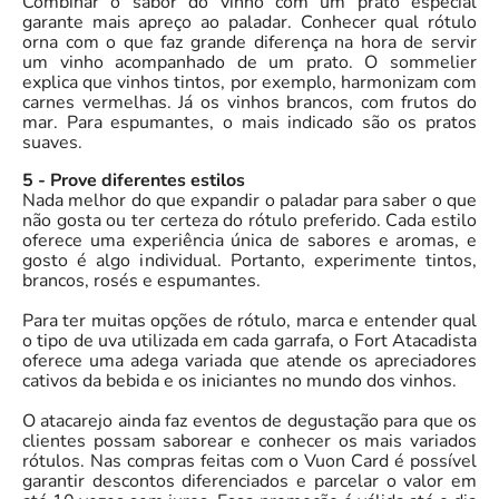
Combinar o sabor do vinho com um prato especial
garante mais apreço ao paladar. Conhecer qual rótulo
orna com o que faz grande diferença na hora de servir
um vinho acompanhado de um prato. O sommelier
explica que vinhos tintos, por exemplo, harmonizam com
carnes vermelhas. Já os vinhos brancos, com frutos do
mar. Para espumantes, o mais indicado são os pratos
suaves.
5 - Prove diferentes estilos
Nada melhor do que expandir o paladar para saber o que
não gosta ou ter certeza do rótulo preferido. Cada estilo
oferece uma experiência única de sabores e aromas, e
gosto é algo individual. Portanto, experimente tintos,
brancos, rosés e espumantes.
Para ter muitas opções de rótulo, marca e entender qual
o tipo de uva utilizada em cada garrafa, o Fort Atacadista
oferece uma adega variada que atende os apreciadores
cativos da bebida e os iniciantes no mundo dos vinhos.
O atacarejo ainda faz eventos de degustação para que os
clientes possam saborear e conhecer os mais variados
rótulos. Nas compras feitas com o Vuon Card é possível
garantir descontos diferenciados e parcelar o valor em