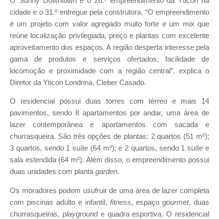
O Sunny Downtown é o 26.º empreendimento da Yticon na
cidade e o 31.º entregue pela construtora. “O empreendimento
é um projeto com valor agregado muito forte e um mix que
reúne localização privilegiada, preço e plantas com excelente
aproveitamento dos espaços. A região desperta interesse pela
gama de produtos e serviços ofertados, facilidade de
locomoção e proximidade com a região central”, explica o
Diretor da Yticon Londrina, Cleber Casado.
O residencial possui duas torres com térreo e mais 14
pavimentos, sendo 8 apartamentos por andar, uma área de
lazer contemporânea e apartamentos com sacada e
churrasqueira. São três opções de plantas: 2 quartos (51 m²);
3 quartos, sendo 1 suíte (64 m²); e 2 quartos, sendo 1 suíte e
sala estendida (64 m²). Além disso, o empreendimento possui
duas unidades com planta
garden
.
Os moradores podem usufruir de uma área de lazer completa
com piscinas adulto e infantil,
fitness
, espaço
gourmet
, duas
churrasqueiras,
playground
e quadra esportiva. O residencial