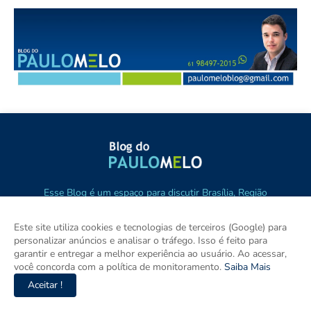
Esse Blog é um espaço para discutir Brasília, Região
Metropolitana, Goiás e Brasil. Aqui tem notícia de verdade com
imparcialidade. Os principais temas são política, cidades e
Este site utiliza cookies e tecnologias de terceiros (Google) para
empreendedorismo. DRT 0010556/DF.
personalizar anúncios e analisar o tráfego. Isso é feito para
garantir e entregar a melhor experiência ao usuário. Ao acessar,
você concorda com a política de monitoramento.
Saiba Mais
Aceitar !