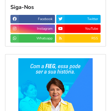
Siga-Nos
Facebook
Twitter
Instagram
YouTube
Whatsapp
RSS