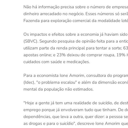
Não há informação precisa sobre o número de empresa
dinheiro arrecadado no negócio. Esses números só serã
Fazenda para exploração comercial da modalidade lotér
Os impactos e efeitos sobre a economia já haviam sid
(SBVC). Segundo pesquisa de opinião feita para a en
utilizam parte da renda principal para tentar a sorte
apostas online; e 23% deixou de comprar roupa, 19% 
cuidados com saúde e medicações.
Para a economista Ione Amorim, consultora do program
(Idec), "o problema escalou" e além da dimensão econô
mental da população não estimados.
"Hoje a gente já tem uma realidade de suicídio, de des
emprego porque já envolveram tudo que tinham. De d
dependências, que leva a outra, quer dizer: a pessoa se 
as drogas e para o suicídio", descreve Ione Amorim qu