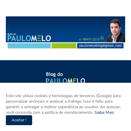
O Blog do Paulo Melo produz jornalismo independente, ágil e
Este site utiliza cookies e tecnologias de terceiros (Google) para
contextualizado sobre Brasília, Região Metropolitana, Goiás e
personalizar anúncios e analisar o tráfego. Isso é feito para
Brasil. Com informação verificada, pluralidade e compromisso
garantir e entregar a melhor experiência ao usuário. Ao acessar,
com o interesse público, destaca os principais fatos de política,
você concorda com a política de monitoramento.
Saiba Mais
cidades e empreendedorismo. DRT 0010556/DF.
Aceitar !