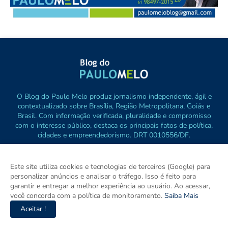
O Blog do Paulo Melo produz jornalismo independente, ágil e
contextualizado sobre Brasília, Região Metropolitana, Goiás e
Brasil. Com informação verificada, pluralidade e compromisso
com o interesse público, destaca os principais fatos de política,
cidades e empreendedorismo. DRT 0010556/DF.
Este site utiliza cookies e tecnologias de terceiros (Google) para
personalizar anúncios e analisar o tráfego. Isso é feito para
garantir e entregar a melhor experiência ao usuário. Ao acessar,
você concorda com a política de monitoramento.
Saiba Mais
Aceitar !