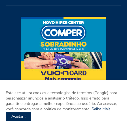
Este site utiliza cookies e tecnologias de terceiros (Google) para
personalizar anúncios e analisar o tráfego. Isso é feito para
garantir e entregar a melhor experiência ao usuário. Ao acessar,
você concorda com a política de monitoramento.
Saiba Mais
Aceitar !