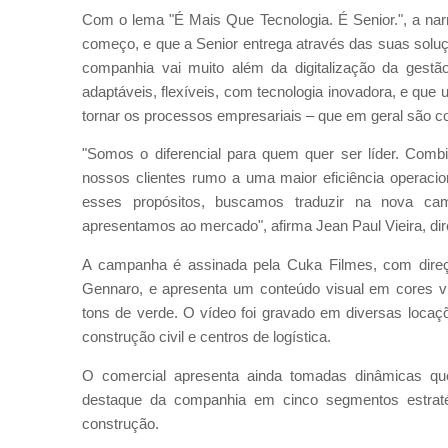
Com o lema "É Mais Que Tecnologia. É Senior.", a nar
começo, e que a Senior entrega através das suas soluçõ
companhia vai muito além da digitalização da gestã
adaptáveis, flexíveis, com tecnologia inovadora, e que u
tornar os processos empresariais – que em geral são c
"Somos o diferencial para quem quer ser líder. Comb
nossos clientes rumo a uma maior eficiência operaci
esses propósitos, buscamos traduzir na nova cam
apresentamos ao mercado", afirma Jean Paul Vieira, di
A campanha é assinada pela Cuka Filmes, com direç
Gennaro, e apresenta um conteúdo visual em cores vi
tons de verde. O vídeo foi gravado em diversas locaçõe
construção civil e centros de logística.
O comercial apresenta ainda tomadas dinâmicas q
destaque da companhia em cinco segmentos estratégic
construção.