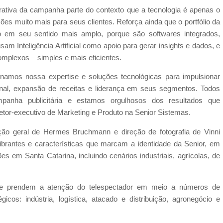
rativa da campanha parte do contexto que a tecnologia é apenas o
es muito mais para seus clientes. Reforça ainda que o portfólio da
o em seu sentido mais amplo, porque são softwares integrados,
sam Inteligência Artificial como apoio para gerar insights e dados, e
omplexos – simples e mais eficientes.
inamos nossa expertise e soluções tecnológicas para impulsionar
onal, expansão de receitas e liderança em seus segmentos. Todos
panha publicitária e estamos orgulhosos dos resultados que
retor-executivo de Marketing e Produto na Senior Sistemas.
ão geral de Hermes Bruchmann e direção de fotografia de Vinni
brantes e características que marcam a identidade da Senior, em
s em Santa Catarina, incluindo cenários industriais, agrícolas, de
ue prendem a atenção do telespectador em meio a números de
os: indústria, logística, atacado e distribuição, agronegócio e