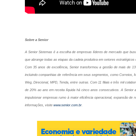
Sobre a Senior
A Senior Sistemas é a escolha de empresas líderes de mercado que busca
que abrange todas as etapas da cadeia produtiva em setores estratégicos 
Com 35 anos de excelência, Senior transformou a gestão de mais de 13 
incluindo companhias de referência em seus segmentos, como Correios, 
Weg, Direcional, MPD, Tenda, entre outras. Com 11 filiais e três mil colab
de 20% ao ano em receita líquida há cinco anos consecutivos. A Senior a
impulsionar empresas rumo à maior eficiência operacional, expansão de r
informações, visite
www.senior.com.br
.