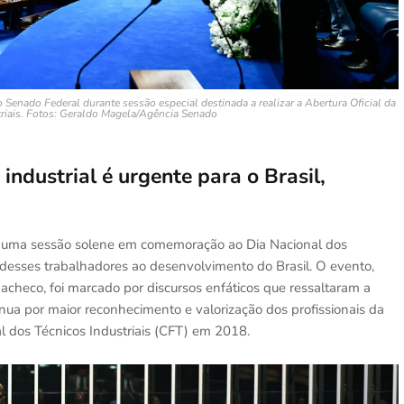
o Senado Federal durante sessão especial destinada a realizar a Abertura Oficial da
riais. Fotos: Geraldo Magela/Agência Senado
industrial é urgente para o Brasil,
u uma sessão solene em comemoração ao Dia Nacional dos
 desses trabalhadores ao desenvolvimento do Brasil. O evento,
acheco, foi marcado por discursos enfáticos que ressaltaram a
tínua por maior reconhecimento e valorização dos profissionais da
l dos Técnicos Industriais (CFT) em 2018.