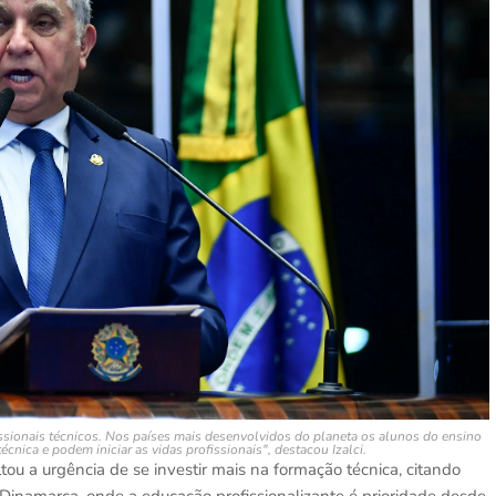
issionais técnicos. Nos países mais desenvolvidos do planeta os alunos do ensino
nica e podem iniciar as vidas profissionais", destacou Izalci.
tou a urgência de se investir mais na formação técnica, citando