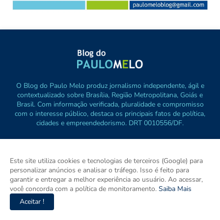
O Blog do Paulo Melo produz jornalismo independente, ágil e
contextualizado sobre Brasília, Região Metropolitana, Goiás e
Brasil. Com informação verificada, pluralidade e compromisso
com o interesse público, destaca os principais fatos de política,
cidades e empreendedorismo. DRT 0010556/DF.
Este site utiliza cookies e tecnologias de terceiros (Google) para
personalizar anúncios e analisar o tráfego. Isso é feito para
garantir e entregar a melhor experiência ao usuário. Ao acessar,
você concorda com a política de monitoramento.
Saiba Mais
Aceitar !