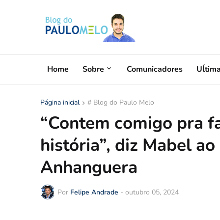
Home
Sobre
Comunicadores
Uĺtim
Página inicial
# Blog do Paulo Melo
“Contem comigo pra fa
história”, diz Mabel a
Anhanguera
Por
Felipe Andrade
-
outubro 05, 2024