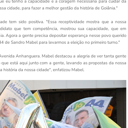
que eu tenho a capacidade e a coragem necessária para cuidar da
a cidade, para fazer a melhor gestão da história de Goiânia."
ade tem sido positiva. "Essa receptividade mostra que a nossa
didato que tem competência, mostrou sua capacidade, que em
nia. Agora a gente precisa depositar esperança nesse povo querido
44 de Sandro Mabel para levarmos a eleição no primeiro turno."
venida Anhanguera. Mabel destacou a alegria de ver tanta gente
ue está aqui junto com a gente, levando as propostas da nossa
 história da nossa cidade", enfatizou Mabel.