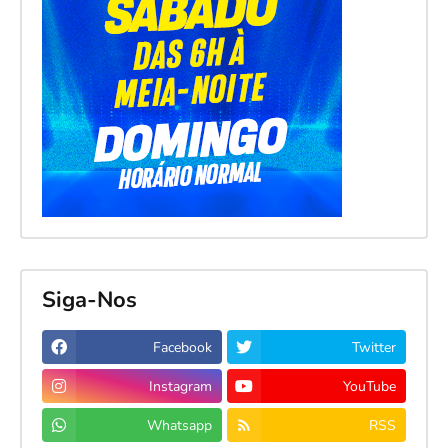
Siga-Nos
Facebook
Twitter
Instagram
YouTube
Whatsapp
RSS