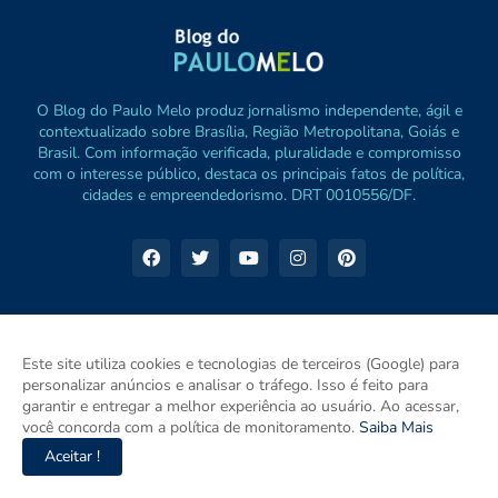
O Blog do Paulo Melo produz jornalismo independente, ágil e
contextualizado sobre Brasília, Região Metropolitana, Goiás e
Brasil. Com informação verificada, pluralidade e compromisso
com o interesse público, destaca os principais fatos de política,
cidades e empreendedorismo. DRT 0010556/DF.
Este site utiliza cookies e tecnologias de terceiros (Google) para
personalizar anúncios e analisar o tráfego. Isso é feito para
garantir e entregar a melhor experiência ao usuário. Ao acessar,
você concorda com a política de monitoramento.
Saiba Mais
Aceitar !