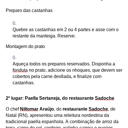
Preparo das castanhas
Quebre as castanhas em 2 ou 4 partes e asse com o
restante da manteiga. Reserve.
Montagem
do prato
Aqueça todos os preparos reservados. D
isponha a
fonduta
no prato, adicione os nhoques,
que devem ser
cobertos pel
a carne desfiada
,
e finalize com
castanhas.
2º
l
ugar: Paella Sertaneja
, do restaurante
Sadoche
O chef
Niltomar
Araújo
, do
r
estaurante
Sadoche
, de
Natal (RN),
apresentou
uma releitura nordestina da
tradicional paella espanhola. A combinação de arroz da
terra, carne de sol, cordeiro, galinha caipira e queijos