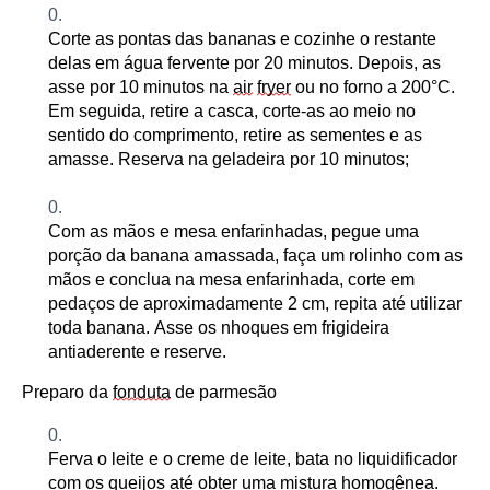
Co
rte as pontas das bananas e cozinhe o restante
del
as em água fervente por 20 minutos
. Depois, as
a
sse por 10 minutos na
air
fryer
ou
no
forno a 200°C
.
Em seguida, retire a casca,
corte-as ao meio no
sentido do comprimento, retire as sementes e as
amasse. Reserva na
geladeira
por 10 minutos
;
Com as mãos
e mesa
enfarinhadas,
p
egue uma
porção da banana amassada, faça um rolinho com as
mãos e conclua na mesa enfarinhada, corte em
pedaços de aproximadamente 2 cm, repita até utilizar
toda banana. Asse os nhoques em frigideira
antiaderente
e reserve.
Preparo da
fonduta
de parmesão
Ferva
o leite e o creme de leite, bata no liquidificador
com os queijos até obter uma mistura homogênea.