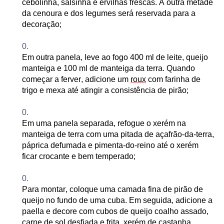
cebolinha, salsinha e ervilhas frescas. A outra metade
da cenoura e dos legumes será reservada para a
decoração
;
Em outra panela, leve ao fogo 400 ml de leite, queijo
manteiga e 100 ml de manteiga da terra. Quando
começar a ferver, adicione um
roux
com farinha de
trigo e mexa até atingir a consistência de pirão
;
Em uma panela separada, refogue o xerém na
manteiga de terra com uma pitada de açafrão-da-terra,
páprica defumada e pimenta-do-reino até o xerém
ficar crocante e bem temperado
;
Para montar, coloque uma camada fina de pirão de
queijo no fundo de uma cuba. Em seguida, adicione a
paella e decore com cubos de queijo coalho assado,
carne de sol desfiada e frita, xerém de castanha