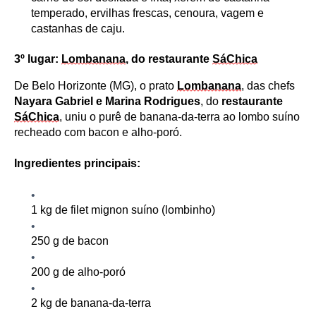
temperado, ervilhas frescas, cenoura, vagem e
castanhas de caju
.
3º lugar:
Lombanana
, do
r
estaurante
SáChica
De Belo Horizonte (MG), o prato
Lombanana
, das chefs
Nayara Gabriel e Marina Rodrigues
, do
r
estaurante
SáChica
, uniu o purê de banana-da-terra ao lombo suíno
recheado com bacon e alho-poró.
Ingredientes principais:
1 kg de filet mignon suíno (lombinho)
250 g de bacon
200 g de alho
-
poró
2 kg de banana-da-terra