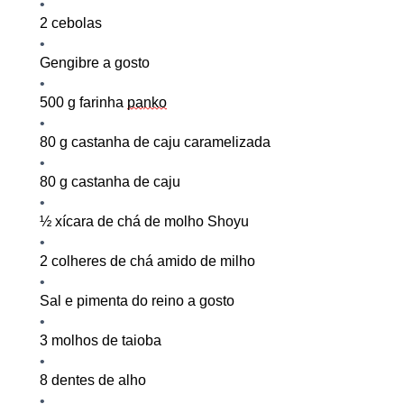
2
c
ebola
s
Gengibre a gosto
500 g
f
arinha
pa
nko
80 g
c
astanha de caju caramelizada
80 g
c
astanha de caju
½ xícara de chá de molho Shoyu
2 colheres de chá amido de milho
Sal e pimenta do reino a gosto
3 molhos de taioba
8 dentes de alho