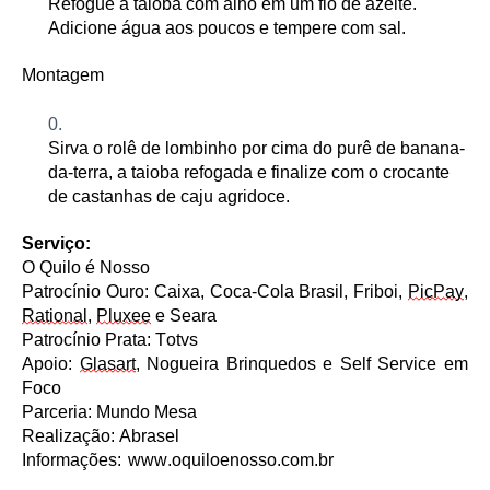
Refogue a taioba com alho em um fio de azeite
.
Adicione água aos poucos e tempere com sal
.
Montagem
Sirva o rolê de lombinho
por cima
do purê de banana-
da-terra, a taioba refogada e finalize com o crocante
de castanhas de caju agridoce.
Serviço:
O Quilo é Nosso
Patrocínio Ouro: Caixa, Coca-Cola Brasil, Friboi,
PicPay
,
Rational
,
Pluxee
e Seara
Patrocínio Prata: Totvs
Apoio:
Glasart
, Nogueira Brinquedos e Self Service em
Foco
Parceria: Mundo Mesa
Realização: Abrasel
Informações: www.oquiloenosso.com.br