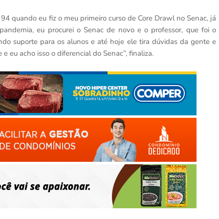
 94 quando eu fiz o meu primeiro curso de Core Drawl no Senac, já
andemia, eu procurei o Senac de novo e o professor, que foi o
o suporte para os alunos e até hoje ele tira dúvidas da gente e
e eu acho isso o diferencial do Senac”, finaliza.