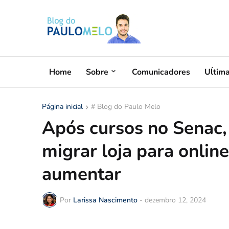
Home
Sobre
Comunicadores
Uĺtim
Página inicial
# Blog do Paulo Melo
Após cursos no Senac,
migrar loja para onlin
aumentar
Por
Larissa Nascimento
-
dezembro 12, 2024