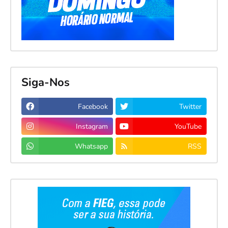
Siga-Nos
Facebook
Twitter
Instagram
YouTube
Whatsapp
RSS