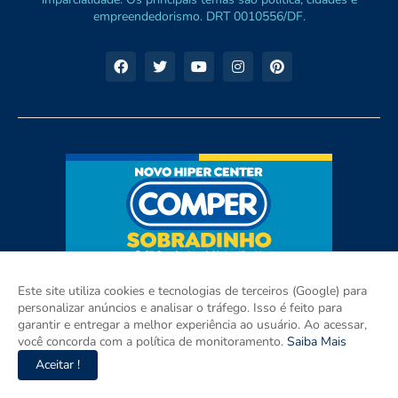
empreendedorismo. DRT 0010556/DF.
Este site utiliza cookies e tecnologias de terceiros (Google) para
personalizar anúncios e analisar o tráfego. Isso é feito para
garantir e entregar a melhor experiência ao usuário. Ao acessar,
você concorda com a política de monitoramento.
Saiba Mais
Aceitar !