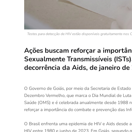
Testes para detecção de HIV estão disponíveis gratuitamente nos C
Ações buscam reforçar a importân
Sexualmente Transmissíveis (ISTs
decorrência da Aids, de janeiro d
O Governo de Goiás, por meio da Secretaria de Estado
Dezembro Vermelho, que marca o Dia Mundial de Luta co
Saúde (OMS) e é celebrada anualmente desde 1988 no B
reforçar a importância do combate e prevenção das In
O Brasil enfrenta uma epidemia de HIV e Aids desde a
HIV entre 1980 e junho de 2023. Em Goiás, segundo o 