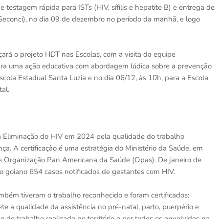
testagem rápida para ISTs (HIV, sífilis e hepatite B) e entrega de
(Seconci), no dia 09 de dezembro no período da manhã, e logo
rá o projeto HDT nas Escolas, com a visita da equipe
 para uma ação educativa com abordagem lúdica sobre a prevenção
Escola Estadual Santa Luzia e no dia 06/12, às 10h, para a Escola
tal.
à Eliminação do HIV em 2024 pela qualidade do trabalho
nça. A certificação é uma estratégia do Ministério da Saúde, em
e Organização Pan Americana da Saúde (Opas). De janeiro de
io goiano 654 casos notificados de gestantes com HIV.
mbém tiveram o trabalho reconhecido e foram certificados:
lete a qualidade da assistência no pré-natal, parto, puerpério e
de trabalho realizado no território e por todos os envolvidos na