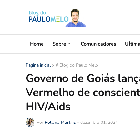
Home
Sobre
Comunicadores
Uĺtim
Página inicial
# Blog do Paulo Melo
Governo de Goiás la
Vermelho de conscienti
HIV/Aids
Por
Poliana Martins
-
dezembro 01, 2024