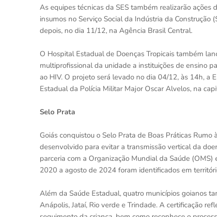
As equipes técnicas da SES também realizarão ações de 
insumos no Serviço Social da Indústria da Construção 
depois, no dia 11/12, na Agência Brasil Central.
O Hospital Estadual de Doenças Tropicais também lança
multiprofissional da unidade a instituições de ensino
ao HIV. O projeto será levado no dia 04/12, às 14h, a 
Estadual da Polícia Militar Major Oscar Alvelos, na capi
Selo Prata
Goiás conquistou o Selo Prata de Boas Práticas Rumo 
desenvolvido para evitar a transmissão vertical da doe
parceria com a Organização Mundial da Saúde (OMS) 
2020 a agosto de 2024 foram identificados em territór
Além da Saúde Estadual, quatro municípios goianos ta
Anápolis, Jataí, Rio verde e Trindade. A certificação ref
seguimento da criança, bem como reconhece o processo 