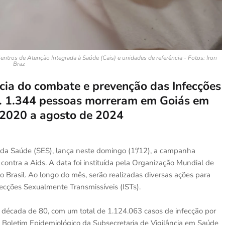
entros de Atenção Integrada à Saúde (Cais) e unidades de referência - Fotos: Iron
Braz
cia do combate e prevenção das Infecções
). 1.344 pessoas morreram em Goiás em
e 2020 a agosto de 2024
 da Saúde (SES), lança neste domingo (1º/12), a campanha
ntra a Aids. A data foi instituída pela Organização Mundial de
rasil. Ao longo do mês, serão realizadas diversas ações para
fecções Sexualmente Transmissíveis (ISTs).
 década de 80, com um total de 1.124.063 casos de infecção por
Boletim Epidemiológico da Subsecretaria de Vigilância em Saúde