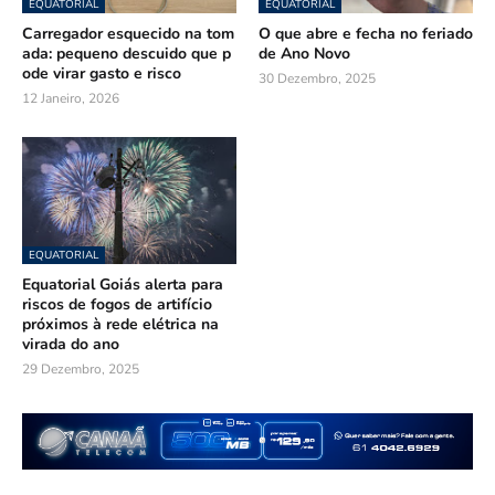
EQUATORIAL
EQUATORIAL
Carregador esquecido na tom
O que abre e fecha no feriado
ada: pequeno descuido que p
de Ano Novo
ode virar gasto e risco
30 Dezembro, 2025
12 Janeiro, 2026
EQUATORIAL
Equatorial Goiás alerta para
riscos de fogos de artifício
próximos à rede elétrica na
virada do ano
29 Dezembro, 2025