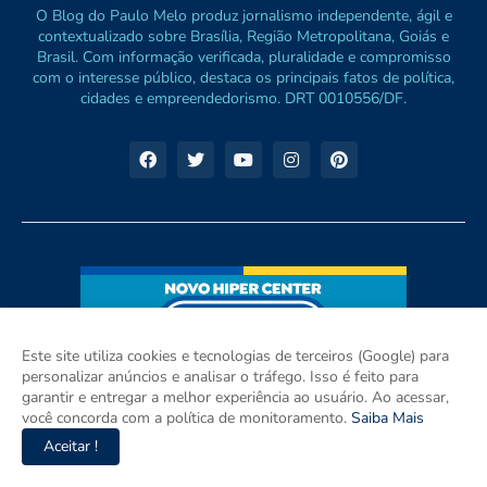
O Blog do Paulo Melo produz jornalismo independente, ágil e
contextualizado sobre Brasília, Região Metropolitana, Goiás e
Brasil. Com informação verificada, pluralidade e compromisso
com o interesse público, destaca os principais fatos de política,
cidades e empreendedorismo. DRT 0010556/DF.
Este site utiliza cookies e tecnologias de terceiros (Google) para
personalizar anúncios e analisar o tráfego. Isso é feito para
garantir e entregar a melhor experiência ao usuário. Ao acessar,
você concorda com a política de monitoramento.
Saiba Mais
Aceitar !