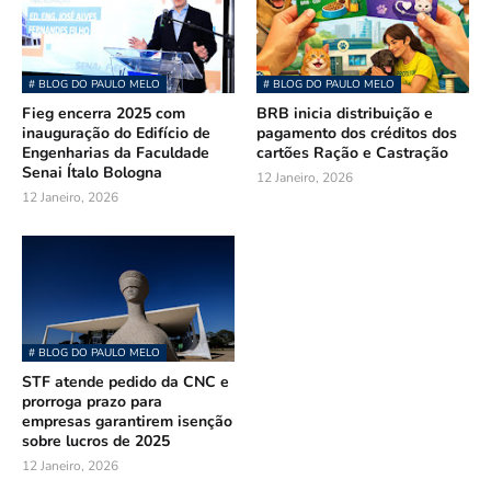
# BLOG DO PAULO MELO
# BLOG DO PAULO MELO
Fieg encerra 2025 com
BRB inicia distribuição e
inauguração do Edifício de
pagamento dos créditos dos
Engenharias da Faculdade
cartões Ração e Castração
Senai Ítalo Bologna
12 Janeiro, 2026
12 Janeiro, 2026
# BLOG DO PAULO MELO
STF atende pedido da CNC e
prorroga prazo para
empresas garantirem isenção
sobre lucros de 2025
12 Janeiro, 2026