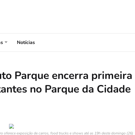
as
Notícias
uto Parque encerra primeira
itantes no Parque da Cidade
o oferece exposição de carros, food trucks e shows até as 19h deste domingo (26)