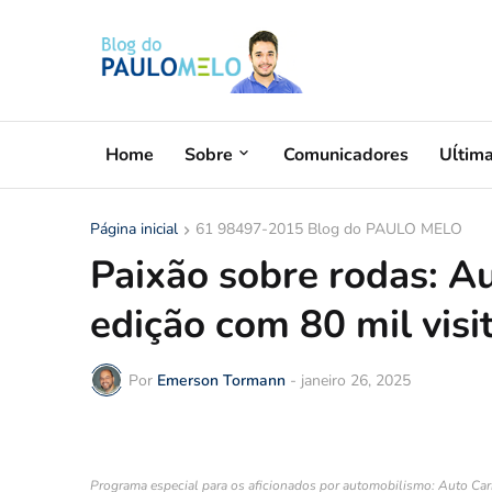
Home
Sobre
Comunicadores
Uĺtim
Página inicial
61 98497-2015 Blog do PAULO MELO
Paixão sobre rodas: A
edição com 80 mil vis
Por
Emerson Tormann
-
janeiro 26, 2025
Programa especial para os aficionados por automobilismo: Auto Carr