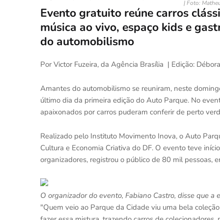
| Foto: Mathe
Evento gratuito reúne carros cláss
música ao vivo, espaço kids e gas
do automobilismo
Por Victor Fuzeira, da Agência Brasília | Edição: Déb
Amantes do automobilismo se reuniram, neste domingo
último dia da primeira edição do Auto Parque. No even
apaixonados por carros puderam conferir de perto verd
Realizado pelo Instituto Movimento Inova, o Auto Par
Cultura e Economia Criativa do DF. O evento teve início
organizadores, registrou o público de 80 mil pessoas, e
O organizador do evento, Fabiano Castro, disse que a
"Quem veio ao Parque da Cidade viu uma bela coleção d
fazer essa mistura, trazendo carros de colecionadore