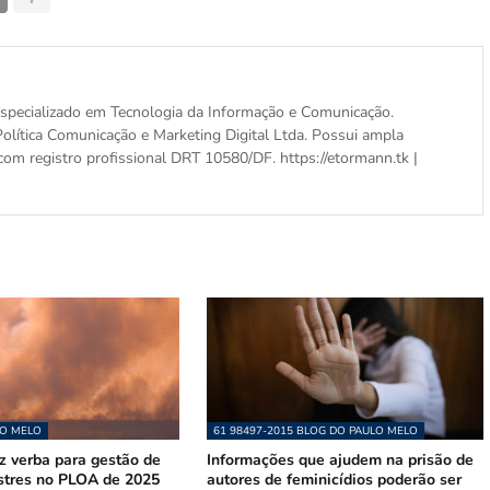
, especializado em Tecnologia da Informação e Comunicação.
olítica Comunicação e Marketing Digital Ltda. Possui ampla
com registro profissional DRT 10580/DF. https://etormann.tk |
LO MELO
61 98497-2015 BLOG DO PAULO MELO
z verba para gestão de
Informações que ajudem na prisão de
astres no PLOA de 2025
autores de feminicídios poderão ser