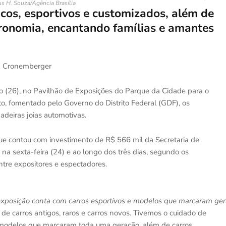
us H. Souza/Agência Brasília
icos, esportivos e customizados, além de
tronomia, encantando famílias e amantes
ora Cronemberger
 (26), no Pavilhão de Exposições do Parque da Cidade para o
to, fomentado pelo Governo do Distrito Federal (GDF), os
adeiras joias automotivas.
que contou com investimento de R$ 566 mil da Secretaria de
 na sexta-feira (24) e ao longo dos três dias, segundo os
ntre expositores e espectadores.
 exposição conta com carros esportivos e modelos que marcaram ge
e carros antigos, raros e carros novos. Tivemos o cuidado de
s, modelos que marcaram toda uma geração, além de carros