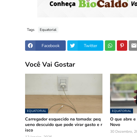
Tags
Equatorial
Facebook
Twitter
Você Vai Gostar
EQUATORIAL
EQUATORIAL
Carregador esquecido na tomada: peq
O que abre e 
ueno descuido que pode virar gasto e r
Novo
isco
30 Dezembro, 2