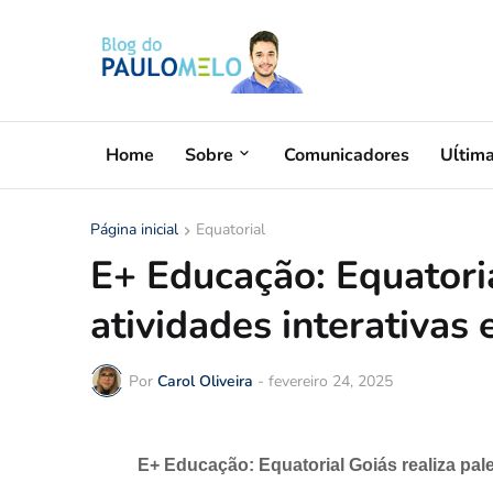
Home
Sobre
Comunicadores
Uĺtim
Página inicial
Equatorial
E+ Educação: Equatoria
atividades interativas
Por
Carol Oliveira
-
fevereiro 24, 2025
E+ Educação: Equatorial Goiás realiza pale