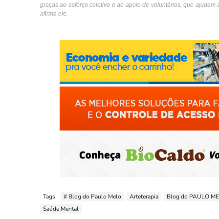
graças ao esforço coletivo e ao apoio de voluntários, que ajudam
afirma ele.
Tags
# Blog do Paulo Melo
Arteterapia
Blog do PAULO M
Saúde Mental