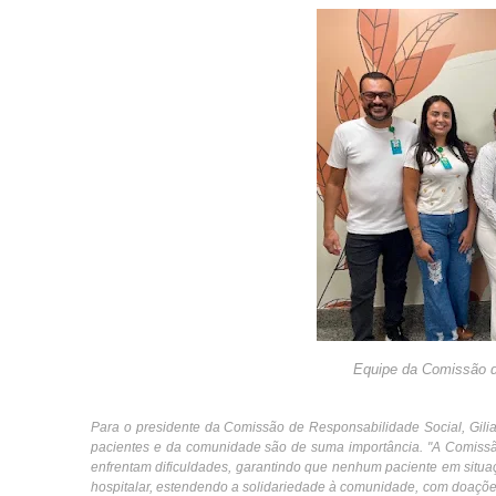
Equipe da Comissão d
Para o presidente da Comissão de Responsabilidade Social, Gilia
pacientes e da comunidade são de suma importância. "A Comiss
enfrentam dificuldades, garantindo que nenhum paciente em situa
hospitalar, estendendo a solidariedade à comunidade, com doações