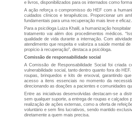
e livros, disponibilizados para os internados como form
A ação reforça o compromisso do HEF com a humaniz
cuidados clínicos e terapêuticos. Proporcionar um am
fundamentais para uma recuperação mais leve e eficaz.
Para a psicóloga Luiza Khalil, a humanização hospitalar 
tratamento vai além dos procedimentos médicos. “Isso
qualidade de vida durante a internação. Com ativid
atendimento que respeita e valoriza a saúde mental d
propício à recuperação”, destaca a psicóloga.
Comissão de responsabilidade social
A Comissão de Responsabilidade Social foi criada c
vulnerabilidade social, tanto dentro quanto fora do HE
roupas, brinquedos e kits de enxoval, garantindo q
acesso a itens essenciais no momento da necessida
direcionando as doações a pacientes e comunidades que
Entre as iniciativas desenvolvidas destacam-se a dis
sem qualquer suporte, a entrega de roupas e calçados 
realização de ações externas, como a oferta de refeiç
voluntário e sem fins lucrativos, sendo mantido exclu
diretamente a quem mais precisa.