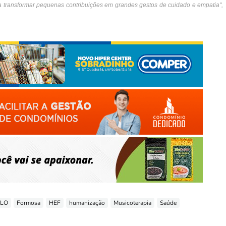
 a transformar pequenas contribuições em grandes gestos de cuidado e empatia",
ELO
Formosa
HEF
humanização
Musicoterapia
Saúde