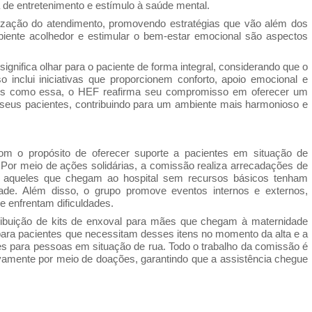
a de entretenimento e estímulo à saúde mental.
ação do atendimento, promovendo estratégias que vão além dos
biente acolhedor e estimular o bem-estar emocional são aspectos
significa olhar para o paciente de forma integral, considerando que o
 inclui iniciativas que proporcionem conforto, apoio emocional e
ades como essa, o HEF reafirma seu compromisso em oferecer um
e seus pacientes, contribuindo para um ambiente mais harmonioso e
om o propósito de oferecer suporte a pacientes em situação de
F. Por meio de ações solidárias, a comissão realiza arrecadações de
ue aqueles que chegam ao hospital sem recursos básicos tenham
de. Além disso, o grupo promove eventos internos e externos,
 enfrentam dificuldades.
tribuição de kits de enxoval para mães que chegam à maternidade
para pacientes que necessitam desses itens no momento da alta e a
ões para pessoas em situação de rua. Todo o trabalho da comissão é
sivamente por meio de doações, garantindo que a assistência chegue