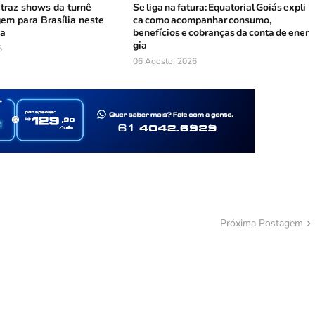
 traz shows da turnê
Se liga na fatura: Equatorial Goiás expli
em para Brasília neste
ca como acompanhar consumo,
na
benefícios e cobranças da conta de ener
gia
6
06 Agosto, 2026
Próxima Postagem