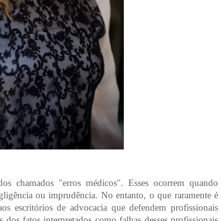
 dos chamados "erros médicos". Esses ocorrem quando
gligência ou imprudência. No entanto, o que raramente é
 escritórios de advocacia que defendem profissionais
 dos fatos interpretados como falhas desses profissionais