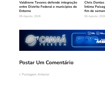
Valdirene Tavares defende integração
Chris Dantas
entre Distrito Federal e municípios do
Íntima Paisag
Entorno
fim de sema
06 Agosto, 2026
06 Agosto, 202
Postar Um Comentário
Postagem Anterior