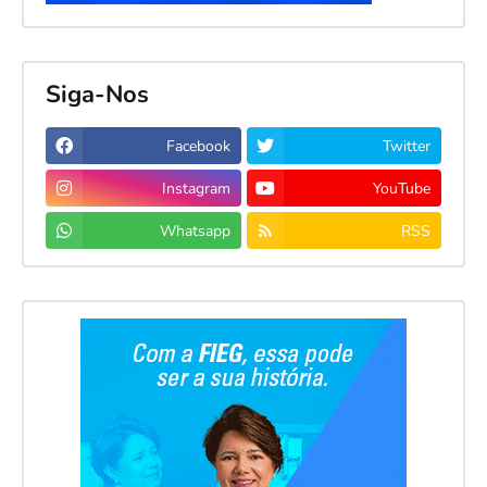
Siga-Nos
Facebook
Twitter
Instagram
YouTube
Whatsapp
RSS