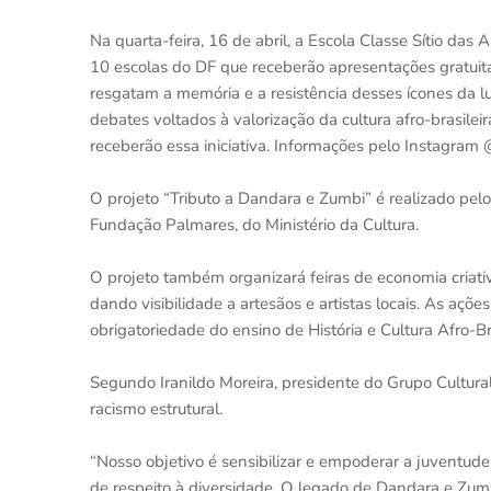
Na quarta-feira, 16 de abril, a Escola Classe Sítio das A
10 escolas do DF que receberão apresentações gratuit
resgatam a memória e a resistência desses ícones da lut
debates voltados à valorização da cultura afro-brasile
receberão essa iniciativa. Informações pelo Instagram
O projeto “Tributo a Dandara e Zumbi” é realizado pe
Fundação Palmares, do Ministério da Cultura.
O projeto também organizará feiras de economia criativ
dando visibilidade a artesãos e artistas locais. As açõe
obrigatoriedade do ensino de História e Cultura Afro-Br
Segundo Iranildo Moreira, presidente do Grupo Cultural
racismo estrutural.
“Nosso objetivo é sensibilizar e empoderar a juventud
de respeito à diversidade. O legado de Dandara e Zumbi