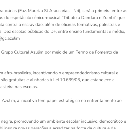
raucárias (Faz. Mareiza St Araucarias - Nri), será a primeira entre as
as do espetáculo cênico-musical "Tributo a Dandara e Zumbi" que
a contra a escravidão, além de oficinas formativas, palestras e
ira. Dez escolas públicas do DF, entre ensino fundamental e médio,
 @gc.azulim
lo Grupo Cultural Azulim por meio de um Termo de Fomento da
a afro-brasileira, incentivando o empreendedorismo cultural e
s são gratuitas e alinhadas à Lei 10.639/03, que estabelece a
asileira nas escolas.
 Azulim, a iniciativa tem papel estratégico no enfrentamento ao
e negra, promovendo um ambiente escolar inclusivo, democrático e
 inspira novas gerações a acreditar na força da cultura e da