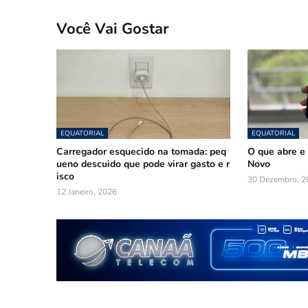
Você Vai Gostar
EQUATORIAL
EQUATORIAL
Carregador esquecido na tomada: peq
O que abre e 
ueno descuido que pode virar gasto e r
Novo
isco
30 Dezembro, 2
12 Janeiro, 2026