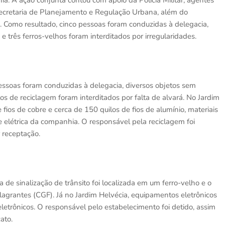
a. A ação conjunta contou com apoio da Polícia Militar, agentes
ecretaria de Planejamento e Regulação Urbana, além do
a. Como resultado, cinco pessoas foram conduzidas à delegacia,
 três ferros-velhos foram interditados por irregularidades.
essoas foram conduzidas à delegacia, diversos objetos sem
 de reciclagem foram interditados por falta de alvará. No Jardim
fios de cobre e cerca de 150 quilos de fios de alumínio, materiais
 elétrica da companhia. O responsável pela reciclagem foi
 receptação.
 de sinalização de trânsito foi localizada em um ferro-velho e o
lagrantes (CGF). Já no Jardim Helvécia, equipamentos eletrônicos
letrônicos. O responsável pelo estabelecimento foi detido, assim
ato.