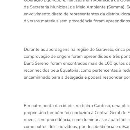
Operação Equi-Cobre, realizada em Aparecida de Goiâni
da Secretaria Municipal de Meio Ambiente (Semma), S
envolvimento direto de representantes da distribuidor
diversos materiais sem procedência foram apreendidos e
Durante as abordagens na região do Garavelo, cinco p
comprovação de origem foram apreendidos e três pontos
Buriti Sereno, foram encontrados mais de 100 quilos de 
reconhecidos pela Equatorial como pertencentes à rede
encaminhado para a delegacia e poderá responder por
Em outro ponto da cidade, no bairro Cardoso, uma placa
proprietário também foi conduzido à Central Geral de F
novos, sem procedência, como luminárias e aparelhos e
como outros dois indivíduos, por desobediência e desac