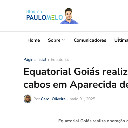
Home
Sobre
Comunicadores
Uĺtim
Página inicial
Equatorial
Equatorial Goiás reali
cabos em Aparecida d
Por
Carol Oliveira
-
maio 01, 2025
Equatorial Goiás realiza operação 