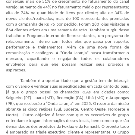
conseguiu mais de 51% de crescimento no faturamento do canal
varejo; aumento de 44% no faturamento médio por representante;
alta de 74% na quantidade de itens por cliente; alta de 34% de
novos clientes/reativados; mais de 100 representantes premiados
com a campanha de R$ 75 por pedido. Foram 280 lojas visitadas e
864 clientes ativos em uma semana de ação. Também surgiu desse
trabalho o Programa Interno de Representantes, um programa de
relacionamento interno com todos eles que passa por suporte,
performance e treinamentos. Além de uma nova forma de
comunicação e catálogos. A "Onda Laranja" busca transformar o
mercado, capacitando e engajando todos os colaboradores
envolvidos para que eles possam realizar seus projetos e
aspirações.
Também é a oportunidade que a gestão tem de interagir
com o varejo e verificar suas especificidades em cada canto do país,
já que o grupo possui os chamados RCAs em cidades como:
Salgueiro (PE), Juara (MT), Redenção (PA), Ubá (MG) e Arapongas
(PR), que receberão a “Onda Laranja” em 2025. O recorte da missão
abrange as cinco regiões (Sul, Sudeste, Centro-Oeste, Nordeste e
Norte). Outro objetivo é fazer com que os executivos do grupo
entendam e tragam informações desses locais, bem como o que são
demandados dos produtos da Foxlux e da Famastil. O projeto todo
é amparado na tríade executivo, cliente e representante. O Grupo