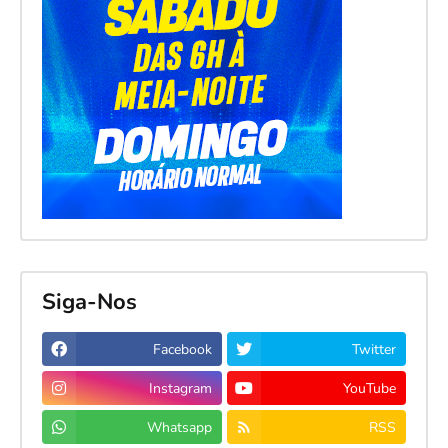
Siga-Nos
Facebook
Twitter
Instagram
YouTube
Whatsapp
RSS