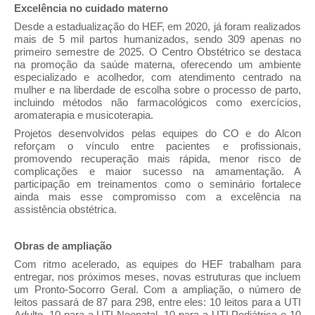
Excelência no cuidado materno
Desde a estadualização do HEF, em 2020, já foram realizados
mais de 5 mil partos humanizados, sendo 309 apenas no
primeiro semestre de 2025. O Centro Obstétrico se destaca
na promoção da saúde materna, oferecendo um ambiente
especializado e acolhedor, com atendimento centrado na
mulher e na liberdade de escolha sobre o processo de parto,
incluindo métodos não farmacológicos como exercícios,
aromaterapia e musicoterapia.
Projetos desenvolvidos pelas equipes do CO e do Alcon
reforçam o vínculo entre pacientes e profissionais,
promovendo recuperação mais rápida, menor risco de
complicações e maior sucesso na amamentação. A
participação em treinamentos como o seminário fortalece
ainda mais esse compromisso com a excelência na
assistência obstétrica.
Obras de ampliação
Com ritmo acelerado, as equipes do HEF trabalham para
entregar, nos próximos meses, novas estruturas que incluem
um Pronto-Socorro Geral. Com a ampliação, o número de
leitos passará de 87 para 298, entre eles: 10 leitos para a UTI
Adulto, 10 para a UTI Neonatal, 10 para a UTI Pediátrica e 10