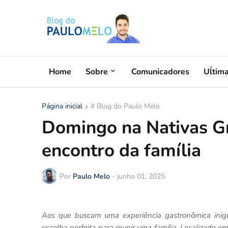
Home
Sobre
Comunicadores
Uĺtim
Página inicial
# Blog do Paulo Melo
Domingo na Nativas Gr
encontro da família
Por
Paulo Melo
-
junho 01, 2025
Aos que buscam uma experiência gastronômica inigu
escolha perfeita para reunir uma família. Localizado e