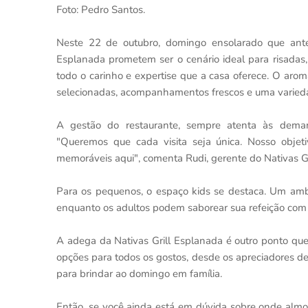
Foto: Pedro Santos.
Neste 22 de outubro, domingo ensolarado que antec
Esplanada prometem ser o cenário ideal para risadas, 
todo o carinho e expertise que a casa oferece. O aro
selecionadas, acompanhamentos frescos e uma varieda
A gestão do restaurante, sempre atenta às deman
"Queremos que cada visita seja única. Nosso obje
memoráveis ​​aqui", comenta Rudi, gerente do Nativas G
Para os pequenos, o espaço kids se destaca. Um ambi
enquanto os adultos podem saborear sua refeição com 
A adega da Nativas Grill Esplanada é outro ponto que
opções para todos os gostos, desde os apreciadores d
para brindar ao domingo em família.
Então, se você ainda está em dúvida sobre onde almoç