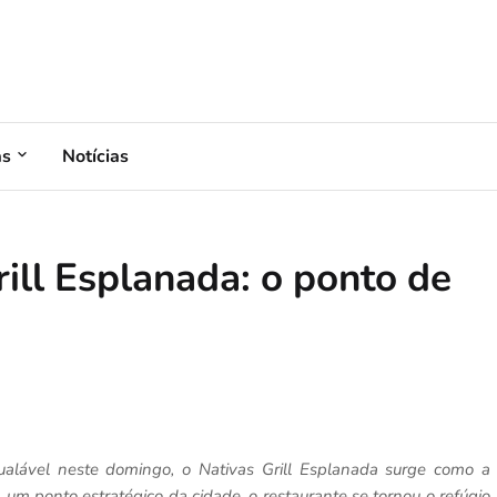
as
Notícias
ill Esplanada: o ponto de
alável neste domingo, o Nativas Grill Esplanada surge como a
m um ponto estratégico da cidade, o restaurante se tornou o refúgio