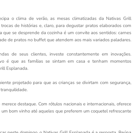
ipa o clima de verão, as mesas climatizadas da Nativas Grill
trocas de histórias e, claro, para degustar pratos elaborados com
ma que se desprende da cozinha é um convite aos sentidos: carnes
de de pratos no buffet que atendem aos mais variados paladares.
das de seus clientes, investe constantemente em inovações.
tivo é que as famílias se sintam em casa e tenham momentos
rill Esplanada.
ente projetado para que as crianças se divirtam com segurança,
tranquilidade.
 merece destaque. Com rótulos nacionais e internacionais, oferece
e um bom vinho até aqueles que preferem um coquetel refrescante
ar neste domingo, o Nativas Grill Esplanada é a resposta. Reúna