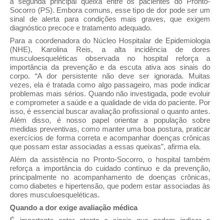
a segunda principal queixa entre os pacientes do Pronto-
Socorro (PS). Embora comuns, esse tipo de dor pode ser um
sinal de alerta para condições mais graves, que exigem
diagnóstico precoce e tratamento adequado.
Para a coordenadora do Núcleo Hospitalar de Epidemiologia
(NHE), Karolina Reis, a alta incidência de dores
musculoesqueléticas observada no hospital reforça a
importância da prevenção e da escuta ativa aos sinais do
corpo. “A dor persistente não deve ser ignorada. Muitas
vezes, ela é tratada como algo passageiro, mas pode indicar
problemas mais sérios. Quando não investigada, pode evoluir
e comprometer a saúde e a qualidade de vida do paciente. Por
isso, é essencial buscar avaliação profissional o quanto antes.
Além disso, é nosso papel orientar a população sobre
medidas preventivas, como manter uma boa postura, praticar
exercícios de forma correta e acompanhar doenças crônicas
que possam estar associadas a essas queixas”, afirma ela.
Além da assistência no Pronto-Socorro, o hospital também
reforça a importância do cuidado contínuo e da prevenção,
principalmente no acompanhamento de doenças crônicas,
como diabetes e hipertensão, que podem estar associadas às
dores musculoesqueléticas.
Quando a dor exige avaliação médica