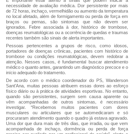
É importante estar atento a sinais que podem indicar a
necessidade de avaliação médica. Dor persistente por mais
de 72 horas, inchaço, vermelhidão ou aumento da temperatura
no local afetado, além de formigamento ou perda de força em
braços ou pernas, são sintomas que não devem ser
ignorados. Febre associada à dor, histórico de trombose,
doenças reumatológicas ou a ocorrência de quedas e traumas
recentes também são sinais de alerta importantes.
Pessoas pertencentes a grupos de risco, como idosos,
portadores de doenças crônicas, pacientes com histórico de
trombose ou condições reumatológicas, devem redobrar a
atenção. Nesses casos, é fundamental buscar atendimento
médico o quanto antes, garantindo um diagnóstico precoce e o
início adequado do tratamento.
De acordo com o médico coordenador do PS, Wanderson
Sant’Ana, muitas pessoas atribuem essas dores ao esforço
físico diário ou à prática de atividades esportivas. No entanto,
quando são persistentes, surgem sem causa aparente ou
vêm acompanhadas de outros sintomas, é necessário
investigar. “Recebemos muitos pacientes com dores
musculares ou articulares que se automedicaram e só
procuraram atendimento quando o quadro já estava agravado.
Uma dor que dura mais de três dias, que irradia, ou que vem
acompanhada de inchaço, dormência ou perda de força