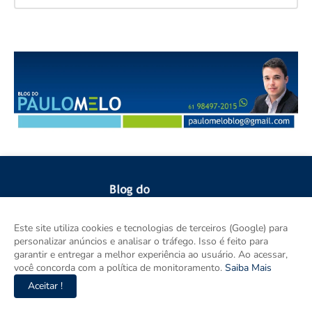
Este site utiliza cookies e tecnologias de terceiros (Google) para
O Blog do Paulo Melo produz jornalismo independente, ágil e
personalizar anúncios e analisar o tráfego. Isso é feito para
contextualizado sobre Brasília, Região Metropolitana, Goiás e
garantir e entregar a melhor experiência ao usuário. Ao acessar,
Brasil. Com informação verificada, pluralidade e compromisso
você concorda com a política de monitoramento.
Saiba Mais
com o interesse público, destaca os principais fatos de política,
Aceitar !
cidades e empreendedorismo. DRT 0010556/DF.