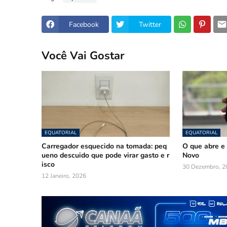
Facebook
Twitter
Você Vai Gostar
EQUATORIAL
EQUATORIAL
Carregador esquecido na tomada: peq
O que abre e 
ueno descuido que pode virar gasto e r
Novo
isco
30 Dezembro, 2
12 Janeiro, 2026