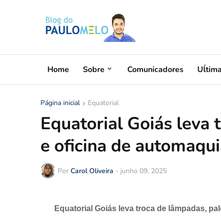
Home
Sobre
Comunicadores
Uĺtim
Página inicial
Equatorial
Equatorial Goiás leva 
e oficina de automaqu
Por
Carol Oliveira
-
junho 09, 2025
Equatorial Goiás leva troca de lâmpadas, pa