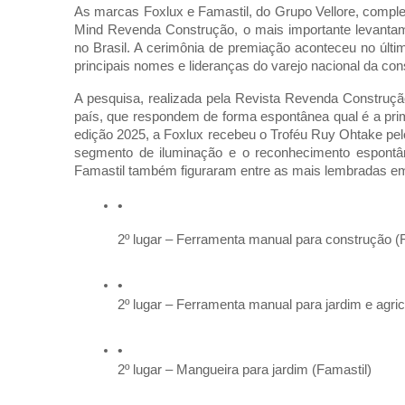
As marcas Foxlux e Famastil, do Grupo Vellore, compl
Mind Revenda Construção, o mais importante levantam
no Brasil. A cerimônia de premiação aconteceu no últi
principais nomes e lideranças do varejo nacional da cons
A pesquisa, realizada pela Revista Revenda Construção,
país, que respondem de forma espontânea qual é a pri
edição 2025, a Foxlux recebeu o Troféu Ruy Ohtake pelo
segmento de iluminação e o reconhecimento espontâne
Famastil também figuraram entre as mais lembradas em 
2º lugar – Ferramenta manual para construção (
2º lugar – Ferramenta manual para jardim e agric
2º lugar – Mangueira para jardim (Famastil)