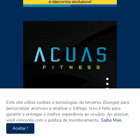
Este site utiliza cookies e tecnologias de terceiros (Google) para
personalizar anúncios e analisar o tráfego. Isso é feito para
garantir e entregar a melhor experiência ao usuário. Ao acessar,
você concorda com a política de monitoramento.
Saiba Mais
Aceitar !