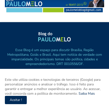
Esse Blog é um espaço para discutir Brasília, Região
Metropolitana, Goiás e Brasil. Aqui tem notícia de verdade com
imparcialidade. Os principais temas são política, cidades e
empreendedorismo. DRT 0010556/DF.
Este site utiliza cookies e tecnologias de terceiros (Google) para
personalizar anúncios e analisar o tráfego. Isso é feito para
garantir e entregar a melhor experiência ao usuário. Ao acessar,
você concorda com a política de monitoramento.
Saiba Mais
Aceitar !