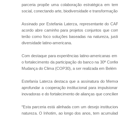
parceria propõe uma colaboração estratégica em tem
social, conectando arte, biodiversidade e transformação n
Assinado por Estefania Laterza, representante do CAF 
acordo abre caminho para projetos conjuntos que combi
terão como foco soluções baseadas na natureza, justi
diversidade latino-americana.
Com destaque para experiências latino-americanas em s
o fortalecimento da participação do banco na 30ª Con
Mudança do Clima (COP30), a ser realizada em Belém
Estefanía Laterza destaca que a assinatura do Memor
aprofundar a cooperação institucional para impulsiona
inovadoras e do fortalecimento de alianças que concilie
“Esta parceria está alinhada com um desejo instituci
natureza. O Inhotim, ao longo dos anos, tem acumula