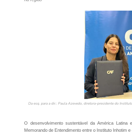
Da esq. para a dir.: Paula Azevedo, diretora-presidente do Institu
O desenvolvimento sustentável da América Latina
Memorando de Entendimento entre o Instituto Inhotim e