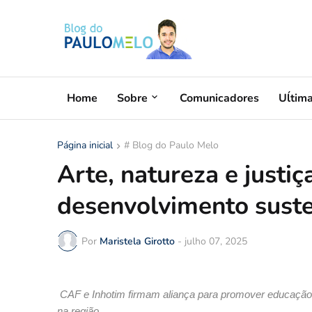
Home
Sobre
Comunicadores
Uĺtim
Página inicial
# Blog do Paulo Melo
Arte, natureza e justi
desenvolvimento suste
Por
Maristela Girotto
-
julho 07, 2025
CAF e Inhotim firmam aliança para promover educação a
na região