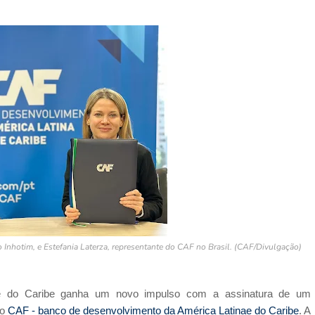
to Inhotim, e Estefania Laterza, representante do CAF no Brasil. (CAF/Divulgação)
 e do Caribe ganha um novo impulso com a assinatura de um
 o
CAF - banco de desenvolvimento da América Latinae do Caribe
. A