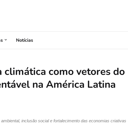
as
Notícias
ça climática como vetores do
ntável na América Latina
mbiental, inclusão social e fortalecimento das economias criativas