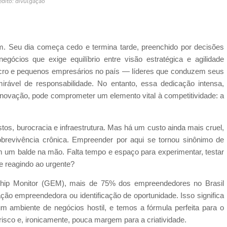
édito: divulgação
. Seu dia começa cedo e termina tarde, preenchido por decisões
ócios que exige equilíbrio entre visão estratégica e agilidade
 micro e pequenos empresários no país — líderes que conduzem seus
rável de responsabilidade. No entanto, essa dedicação intensa,
ovação, pode comprometer um elemento vital à competitividade: a
tos, burocracia e infraestrutura. Mas há um custo ainda mais cruel,
sobrevivência crônica. Empreender por aqui se tornou sinônimo de
 um balde na mão. Falta tempo e espaço para experimentar, testar
re reagindo ao urgente?
ship Monitor (GEM), mais de 75% dos empreendedores no Brasil
ção empreendedora ou identificação de oportunidade. Isso significa
um ambiente de negócios hostil, e temos a fórmula perfeita para o
risco e, ironicamente, pouca margem para a criatividade.