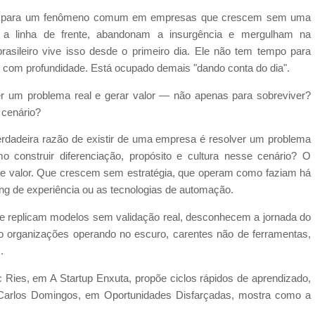
lerta para um fenômeno comum em empresas que crescem sem uma
r a linha de frente, abandonam a insurgência e mergulham na
asileiro vive isso desde o primeiro dia. Ele não tem tempo para
e com profundidade. Está ocupado demais "dando conta do dia".
r um problema real e gerar valor — não apenas para sobreviver?
e cenário?
dadeira razão de existir de uma empresa é resolver um problema
 construir diferenciação, propósito e cultura nesse cenário? O
o de valor. Que crescem sem estratégia, que operam como faziam há
ing de experiência ou as tecnologias de automação.
 replicam modelos sem validação real, desconhecem a jornada do
 organizações operando no escuro, carentes não de ferramentas,
.
ic Ries, em A Startup Enxuta, propõe ciclos rápidos de aprendizado,
. Carlos Domingos, em Oportunidades Disfarçadas, mostra como a