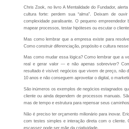
Chris Zook, no livro A Mentalidade do Fundador, a
cultura forte: perdem sua “alma”. Deixam de ouvi
complexidade paralisante. O pequeno empreendedor br
mapear processos, testar hipóteses ou escutar o client
Mas como lembrar que a empresa existe para resolve
Como construir diferenciação, propósito e cultura ness
Mas como mudar essa lógica? Como lembrar que a ver
real e gerar valor — e não apenas sobreviver? Como
resultado é visível: negócios que vivem de preço, nã
10 anos e não conseguem aproveitar o digital, o market
São inúmeros os exemplos de negócios estagnados que
cliente ou ainda dependem de processos manuais. São
mas de tempo e estrutura para repensar seus caminhos
Não é preciso ter orçamento milionário para inovar. Er
com testes simples e interação direta com o cliente
escassez pode ser mãe da criatividade.