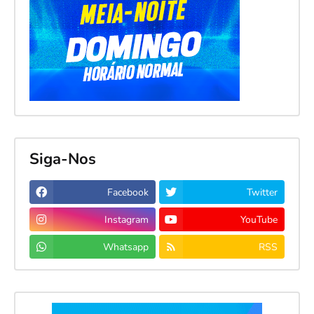
Siga-Nos
Facebook
Twitter
Instagram
YouTube
Whatsapp
RSS