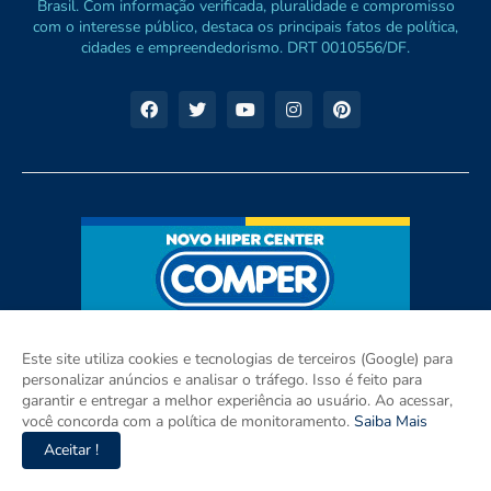
Brasil. Com informação verificada, pluralidade e compromisso
com o interesse público, destaca os principais fatos de política,
cidades e empreendedorismo. DRT 0010556/DF.
Este site utiliza cookies e tecnologias de terceiros (Google) para
personalizar anúncios e analisar o tráfego. Isso é feito para
garantir e entregar a melhor experiência ao usuário. Ao acessar,
você concorda com a política de monitoramento.
Saiba Mais
Aceitar !